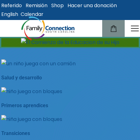
Referido
Remisión
Shop
Hacer una donación
lose
English
Calendar
u
Salud y desarrollo
Primeros aprendices
Transiciones