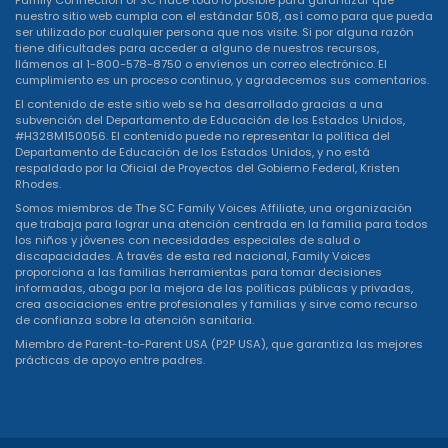
Family Connection of SC hace todo lo posible para garantizar que
nuestro sitio web cumpla con el estándar 508, así como para que pueda
ser utilizado por cualquier persona que nos visite. Si por alguna razón
tiene dificultades para acceder a alguno de nuestros recursos,
llámenos al 1-800-578-8750 o
envíenos un correo electrónico
. El
cumplimiento es un proceso continuo, y agradecemos sus comentarios.
El contenido de este sitio web se ha desarrollado gracias a una
subvención del Departamento de Educación de los Estados Unidos,
#H328M150056. El contenido puede no representar la política del
Departamento de Educación de los Estados Unidos, y no está
respaldado por la Oficial de Proyectos del Gobierno Federal, Kristen
Rhodes.
Somos miembros de The SC Family Voices Affiliate, una organización
que trabaja para lograr una atención centrada en la familia para todos
los niños y jóvenes con necesidades especiales de salud o
discapacidades. A través de esta red nacional, Family Voices
proporciona a las familias herramientas para tomar decisiones
informadas, aboga por la mejora de las políticas públicas y privadas,
crea asociaciones entre profesionales y familias y sirve como recurso
de confianza sobre la atención sanitaria.
Miembro de Parent-to-Parent USA (P2P USA), que garantiza las mejores
prácticas de apoyo entre padres.