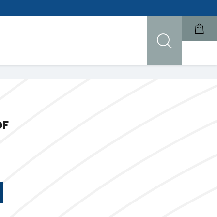
DF
d) cantidad