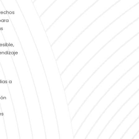
erechos
para
as
sible,
endizaje
lias a
ión
es