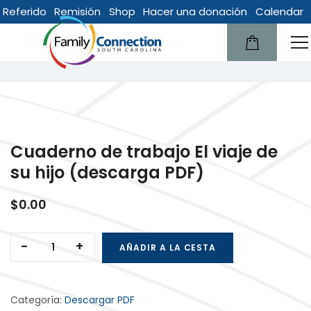
Referido
Remisión
Shop
Hacer una donación
Calendar
lose
English
u
Cuaderno de trabajo El viaje de
su hijo (descarga PDF)
$
0.00
Cuaderno de trabajo El viaje de su hijo (descarga PD
AÑADIR A LA CESTA
Categoría:
Descargar PDF