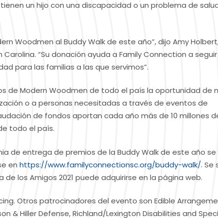
e tienen un hijo con una discapacidad o un problema de salu
ern Woodmen al Buddy Walk de este año”, dijo Amy Holbert
h Carolina. “Su donación ayuda a Family Connection a seguir
dad para las familias a las que servimos”.
ros de Modern Woodmen de todo el país la oportunidad de 
ización o a personas necesitadas a través de eventos de
audación de fondos aportan cada año más de 10 millones d
e todo el país.
monia de entrega de premios de la Buddy Walk de este año se
rse en
https://www.familyconnectionsc.org/buddy-walk/.
Se 
 de los Amigos 2021 puede adquirirse en la página web.
cing. Otros patrocinadores del evento son Edible Arrangeme
& Hiller Defense, Richland/Lexington Disabilities and Speci