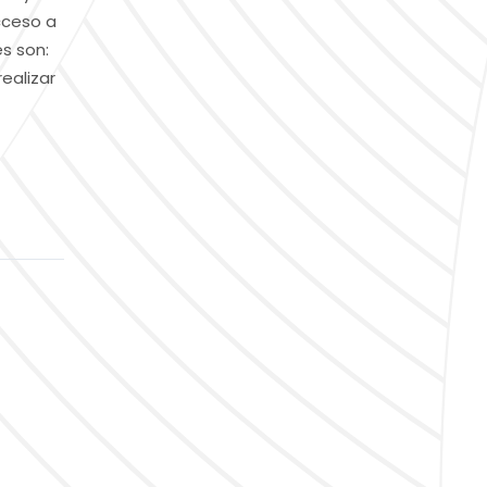
cceso a
és son:
ealizar