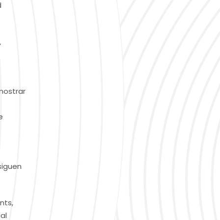
d
,
mostrar
e
siguen
nts,
al