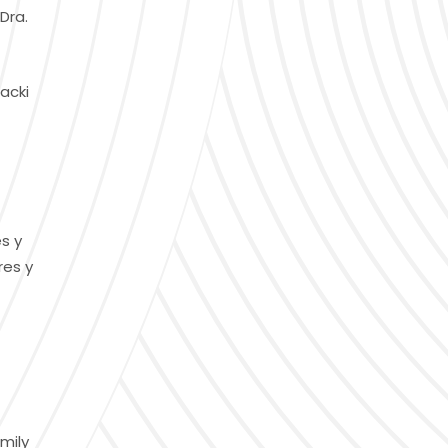
Dra.
acki
s y
res y
mily